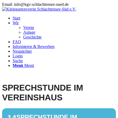
Email: info@kgv-schlachtensee-sued.de
Start
Wir
Verein
Anlage
Geschichte
FAQ
Informieren & Bewerben
Neupächter
Login
Suche
Menü
Menü
SPRECHSTUNDE IM
VEREINSHAUS
14
SPRECHSTUNDE IM