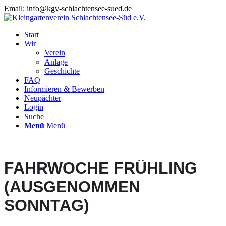
Email: info@kgv-schlachtensee-sued.de
Start
Wir
Verein
Anlage
Geschichte
FAQ
Informieren & Bewerben
Neupächter
Login
Suche
Menü
Menü
FAHRWOCHE FRÜHLING
(AUSGENOMMEN
SONNTAG)