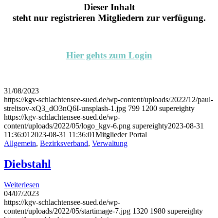
Dieser Inhalt
steht nur registrieren Mitgliedern zur verfügung.
Hier gehts zum Login
31/08/2023
https://kgv-schlachtensee-sued.de/wp-content/uploads/2022/12/paul-
streltsov-xQ3_dO3nQ6I-unsplash-1.jpg
799
1200
supereighty
https://kgv-schlachtensee-sued.de/wp-
content/uploads/2022/05/logo_kgv-6.png
supereighty
2023-08-31
11:36:01
2023-08-31 11:36:01
Mitglieder Portal
Allgemein
,
Bezirksverband
,
Verwaltung
Diebstahl
Weiterlesen
04/07/2023
https://kgv-schlachtensee-sued.de/wp-
content/uploads/2022/05/startimage-7.jpg
1320
1980
supereighty