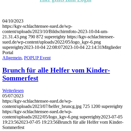
04/10/2023
https://kgv-schlachtensee-sued.de/wp-
content/uploads/2023/10/Bildschirm­foto-2023-10-04-um-
21.31.43.png
790
872
supereighty
https://kgv-schlachtensee-
sued.de/wp-content/uploads/2022/05/logo_kgv-6.png
supereighty
2023-10-04 22:08:07
2023-10-04 22:14:31
Mitglieder
Portal
Allgemein
,
POPUP Event
Brunch für alle Helfer vom Kinder-
Sommerfest
Weiterlesen
05/07/2023
https://kgv-schlachtensee-sued.de/wp-
content/uploads/2023/07/helfer_bruncg.jpg
725
1200
supereighty
https://kgv-schlachtensee-sued.de/wp-
content/uploads/2022/05/logo_kgv-6.png
supereighty
2023-07-05
19:23:56
2023-07-05 19:23:56
Brunch für alle Helfer vom Kinder-
Sommerfest