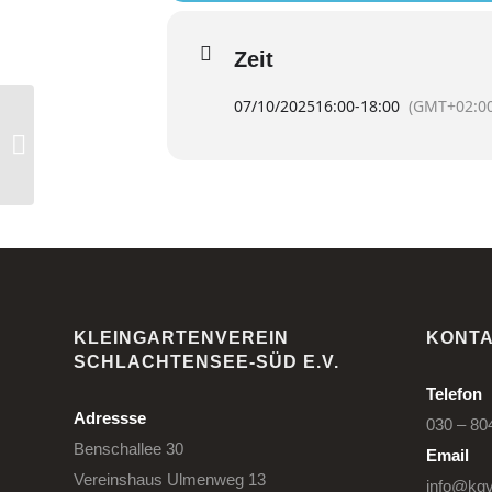
Zeit
07/10/2025
16:00
-
18:00
(GMT+02:00
Gartengruppe ab 18 Uhr
KLEINGARTENVEREIN
KONT
SCHLACHTENSEE-SÜD E.V.
Telefon
Adressse
030 – 80
Benschallee 30
Email
Vereinshaus Ulmenweg 13
info@kgv