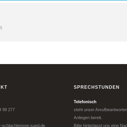
)
AKT
SPRECHSTUNDEN
Telefonisch
4 98 277
steht unser Anrufbeantworter
Anliegen bereit.
-schlachtensee-sued.de
Bitte hinterlasst uns eine Nac