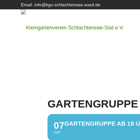
Email: info@kgv-schlachtensee-sued.de
GARTENGRUPPE 
07
GARTENGRUPPE AB 18 
OKT