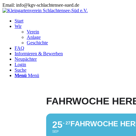
Email: info@kgv-schlachtensee-sued.de
Start
Wir
Verein
Anlage
Geschichte
FAQ
Informieren & Bewerben
Neupächter
Login
Suche
Menü
Menü
FAHRWOCHE HERBS
25
FAHRWOCHE HERBS
27
SEP