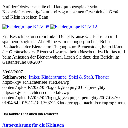
Auf der Obstwiese hatte ein Handpuppenspieler sein
Kasperletheater aufgebaut und zog mit seinen Geschichten Groß
und Klein in seinen Bann.
Ein Besuch bei unserem Imker Detlef Krause war lehrreich und
spannend zugleich. Alle Sinne wurden angesprochen: Beim
Beobachten der Bienen am Eingang zum Bienenstock, beim Hören
der Geräusche des Bienenschwarms, beim Naschen des Honigs und
beim Anfassen der Bienenwaben. Lesen Sie dazu den Bericht im
Gartenfreund 08/2007.
30/08/2007
Schlagworte:
Imker
,
Kindergruppe
,
Spiel & Spaß
,
Theater
https://kgv-schlachtensee-sued.de/wp-
content/uploads/2022/05/logo_kgv-6.png
0
0
supereighty
https://kgv-schlachtensee-sued.de/wp-
content/uploads/2022/05/logo_kgv-6.png
supereighty
2007-08-30
01:04:54
2015-12-18 17:07:11
Kindergruppe macht Ferienprogramm
Das könnte Dich auch interessieren
Autorenlesung für die Kleinsten