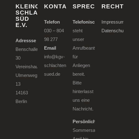
KLEINGARTENVEREIN
KONTAKT
SPRECHSTUNDEN
RECHTLIC
SCHLACHTENSEE-
SÜD
Telefon
Telefonisch
Impressum
E.V.
030 – 804
steht
Datenschutzerklä
98 277
unser
Adressse
Email
Anrufbeantworter
Benschallee
info@kgv-
für
30
schlachtensee-
Anliegen
Vereinshaus
sued.de
bereit.
Ulmenweg
Bitte
13
hinterlasst
14163
uns eine
Berlin
Nachricht.
Persönlich
Sommersaison
April bis